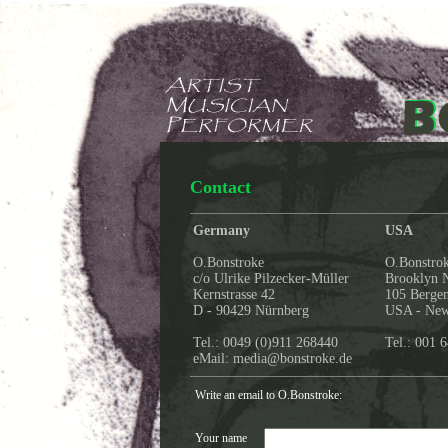
Contact
Germany
USA
O.Bonstroke
O.Bonstro
c/o Ulrike Pilzecker-Müller
Brooklyn 
Kernstrasse 42
105 Bergen
D - 90429 Nürnberg
USA - New
Tel.: 0049 (0)911 268440
Tel.: 001 
eMail: media@bonstroke.de
Write an email to O.Bonstroke:
Your name